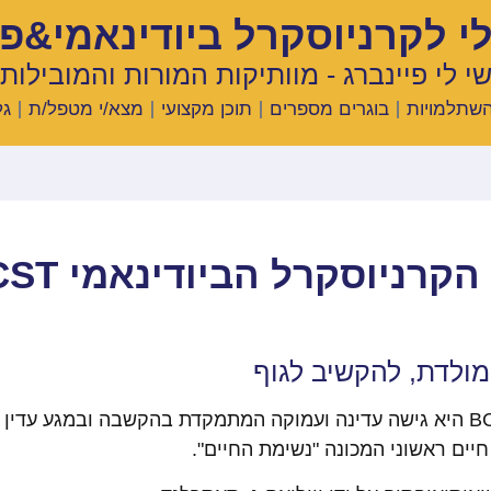
לקרניוסקרל ביודינאמי&פולריטי
י לי פיינברג - מוותיקות המורות והמובילות
השתלמויות
בוגרים מספרים
תוכן מקצועי
מצא/י מטפל/ת
גל
הקרניוסקרל הביודינאמי BCST
ולדת, להקשיב לגוף
שיטת הטיפול קרניוסקרל ביודינאמי BCST היא גישה עדינה ועמוקה המתמקדת בהקשב
יים ראשוני המכונה "נשימת החיים".