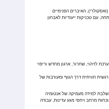
אסקולרי), האיברים הפנימיים
חה, עם טכניקות ייעודיות לאבחון
רכת לזיהוי, שחרור, ארגון מחדש וריפוי
רגשית חוויתית דרך הגוף ומעורבות של
 שי לי פיינברג BCST מטעם המרכז הישראלי לקרניוסקרל ביודינאמי&פולריטי IBCPC, משלבת למידה מעמיקה של אנטומיה
וכחות מרחב ויחסי מגע עדינות, עבודה