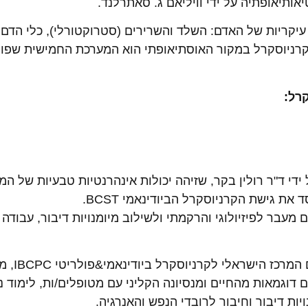
תיאופתיה על ידי וויליאם ג. סאתרלנד.
ריות של האדם: השלד והשרירים (סטרוקטורלי), כלי הדם (ו
 הקרניוסקרל במקור האוסתיאופתי הוא המערכת החמישית שפות
רל:
י ד"ר רולין בקר, שזיהה יכולות אינהרנטיות טבעיות של המע
את גישת הקרניוסקרל הביודינאמי BCST.
מעבר לפיזיולוגי והרקמתי ולשילוב מיומנויות דיבור, עבודה 
ההכשרה של
ם דוגמאות מהחיים ומנסיונה הקליני עם מטופלים/ות, לימוד נ
יות דיבור וחיבור לרובדי הנפש והאנרגיה.