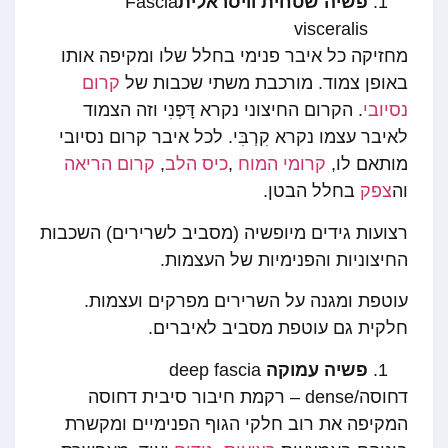
פשיה שטחית וויסראלית
Fascia
visceralis
מחזיקה כל איבר פנימי בחלל שלו ומקיפה אותו
באופן צמוד. מורכבת משתי שכבות של
קרום
נסיובי
. הקרום החיצוני נקרא דָּפְנִי וזה הצמוד
לאיבר עצמו נקרא קִרְבִּי. לכל איבר קרום נסיובי
מותאם לו,
קרומי המוח
,
כיס הלב
,
קרום הריאה
וה
צפק
בחלל הבטן.
רצועות גידים מיופשיה (מסביב לשרירים) השכבות
החיצוניות והפנימיות של העצמות.
עוטפת ומגנה על השרירים מפרקים ועצמות.
חלקית גם עוטפת מסביב לאיברים.
פשיה עמוקה
deep fascia
דחוסה/dense – רקמת חיבור סיבית דחוסה
המקיפה את רוב חלקי הגוף הפנימיים ומקשרת